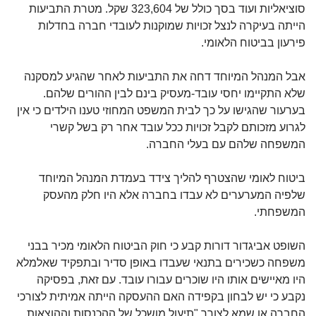
סוציאליות ועוד בסך כולל של 323,604 שקל. מטרת התביעות
הייתה בעיקרה לנצל זכויות שמוקנות לעובדי חברה בחדלות
פירעון בביטוח הלאומי.
אבל המנהל המיוחד דחה את התביעות לאחר שהגיע למסקנה
שלא התקיימו יחסי עובד-מעסיק בינם לבין ההורים שלהם.
בערעור שהגישו על כך לבית המשפט המחוזי טענו הילדים כי אין
לגרוע מזכותם לקבל זכויות ככל עובד אחר רק בשל קשרי
המשפחה שלהם עם בעלי החברה.
ביטוח לאומי שהצטרף להליך צידד בעמדת המנהל המיוחד
שלפיה המערערים לא עבדו בחברה אלא היו חלק מהעסק
המשפחתי.
השופט אביגדור דורות קבע כי חוק הביטוח הלאומי מכיר בבני
משפחה כשכירים בתנאי שעבדו באופן סדיר ובתפקיד שאלמלא
היו מאיישים אותו היו שוכרים עבורו עובד. עם זאת, בפסיקה
נקבע כי יש לבחון בקפידה האם ההעסקה הייתה אמיתית לצורכי
החברה או שמא לצורך "תיעול מושכל של ההכנסות וההוצאות