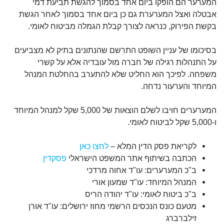
המערער הם הופקו ביום אחד בסמוך להגשת תביעת דמי
אבטלה ואצל המערערת גם כן ביום אחד בסמוך לאחר הגשת
בקשת הפירוק, כנראה לצורך קבלת הגמלה מביטוח לאומי.
בסיכומו של עניין השופט התרשם שהנתונים בתיק לא מצביעים
על התנהלות רגילה של חברה מול עובדיה אלא על קשרי
משפחה. לפיכך הוא החליט שלא להתערב בהחלטת המנהל
המיוחד והערעור נדחה.
המערערים חויבו לשלם הוצאות של 5,000 שקל למנהל המיוחד
ו-5,000 שקל לביטוח לאומי.
לקריאת פסק הדין המלא –
לחצו כאן
הכתבה בשיתוף אתר המשפט הישראלי
פסקדין
ב"כ המערערים: עו"ד אחוה מרדכי
המנהל המיוחד: עו"ד שמעון אורי
ב"כ ביטוח לאומי: עו"ד יהודה הריס
מטעם כונס הנכסים הרשמי מחוז ירושלים: עו"ד אורן
זילברברג